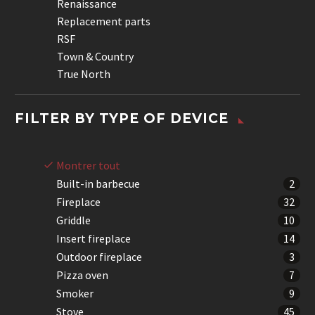
Renaissance
Replacement parts
RSF
Town & Country
True North
FILTER BY
TYPE OF DEVICE
Montrer tout
Built-in barbecue
2
Fireplace
32
Griddle
10
Insert fireplace
14
Outdoor fireplace
3
Pizza oven
7
Smoker
9
Stove
45