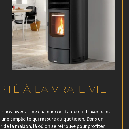
TÉ À LA VRAIE VIE
r nos hivers. Une chaleur constante qui traverse les
, une simplicité qui rassure au quotidien. Dans un
r de la maison, là où on se retrouve pour profiter