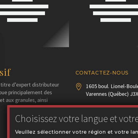
sif
CONTACTEZ-NOUS
titre d’expert distributeur
1605 boul. Lionel-Boul


ibue principalement des
Varennes (Québec) J3
et aux granules, ainsi
Tél. :
450 929-3556


Téléc. : 450 929-1628
communication@coval
Veuillez sélectionner votre région et votre l

