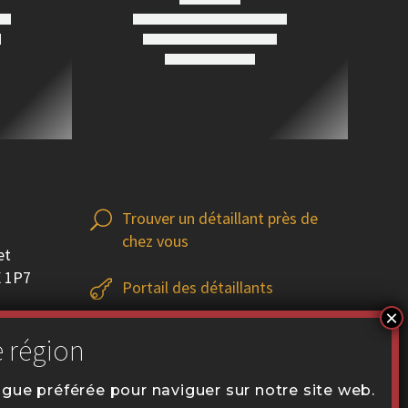
Trouver un détaillant près de
U
U
chez vous
et
X 1P7
Portail des détaillants


Service d’entreposage


.ca
angue préférée pour naviguer sur notre site web.