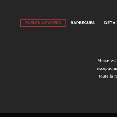
POÊLES & FOYERS
BARBECUES
DÉTAI
Morsø est 
exceptionn
toute la 