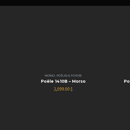
MORSO
,
POÊLES & FOYERS
Poêle 1410B – Morso
Po
2,099.00
$