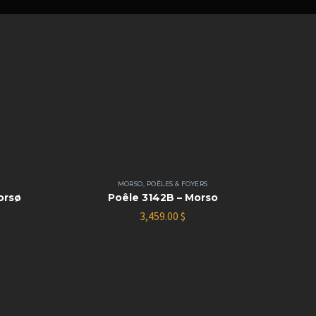
Ø
MORSO
,
POÊLES & FOYERS
orsø
Poêle 3142B – Morso
3,459.00
$