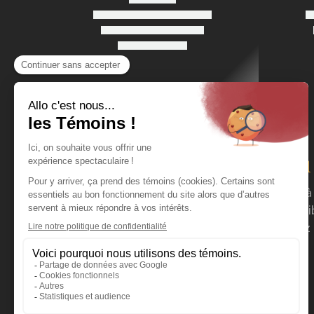
Votre distributeur exclu
Il y a maintenant plus de 40 ans que Coval agit à 
au service des magasins spécialisés. Coval distr
appareils de chauffage d’appoint au bois, au gaz 
qu’une vaste sélection de grils et BBQ.