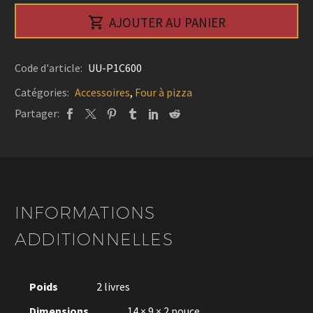
électronique

AJOUTER AU PANIER
à
double
plateforme
Code d'article:
UU-P1C600
-
Catégories:
Accessoires
,
Four à pizza
Ooni
Partager:
INFORMATIONS
ADDITIONNELLES
Poids
2 livres
Dimensions
14 × 9 × 2 pouce