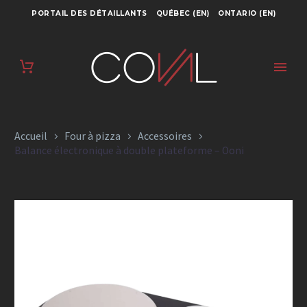
PORTAIL DES DÉTAILLANTS
QUÉBEC (EN)
ONTARIO (EN)
BALANCE
ÉLECTRONIQUE À
DOUBLE
Accueil
Four à pizza
Accessoires
PLATEFORME –
Balance électronique à double plateforme – Ooni
OONI