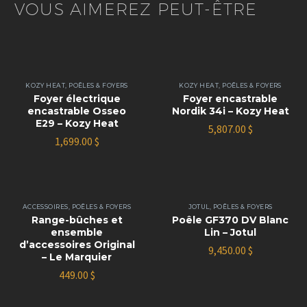
VOUS AIMEREZ PEUT-ÊTRE
KOZY HEAT
,
POÊLES & FOYERS
KOZY HEAT
,
POÊLES & FOYERS
Foyer électrique
Foyer encastrable
encastrable Osseo
Nordik 34i – Kozy Heat
E29 – Kozy Heat
5,807.00
$
1,699.00
$
ACCESSOIRES
,
POÊLES & FOYERS
JOTUL
,
POÊLES & FOYERS
Range-bûches et
Poêle GF370 DV Blanc
ensemble
Lin – Jotul
d’accessoires Original
9,450.00
$
– Le Marquier
449.00
$