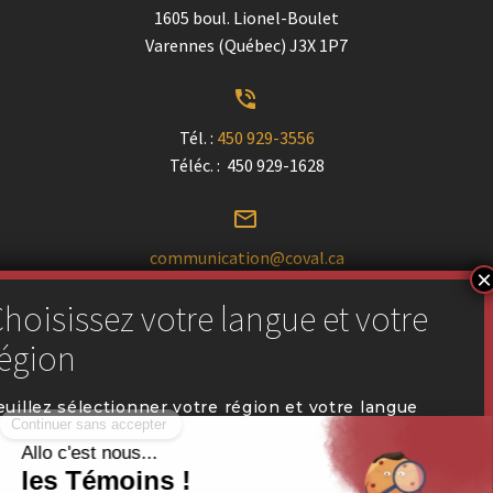
1605 boul. Lionel-Boulet
Varennes (Québec) J3X 1P7


Tél. :
450 929-3556
Téléc. : 450 929-1628


communication@coval.ca
U
U
Trouver un détaillant près de chez vous
euillez sélectionner votre région et votre langue
référée pour naviguer sur notre site web.


Portail des détaillants