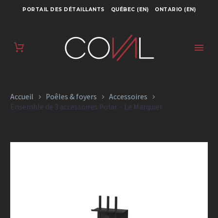
PORTAIL DES DÉTAILLANTS
QUÉBEC (EN)
ONTARIO (EN)
ENSEMBLE DE 3
ACCESSOIRES
POLAR – LE
Accueil
Poêles & foyers
Accessoires
MARQUIER
Ensemble de 3 accessoires Polar – Le Marquier