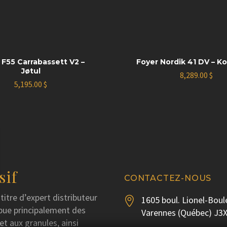
 F55 Carrabassett V2 –
Foyer Nordik 41 DV – K
Jøtul
8,289.00
$
5,195.00
$
sif
CONTACTEZ-NOUS
titre d’expert distributeur
1605 boul. Lionel-Boul


ibue principalement des
Varennes (Québec) J3
et aux granules, ainsi