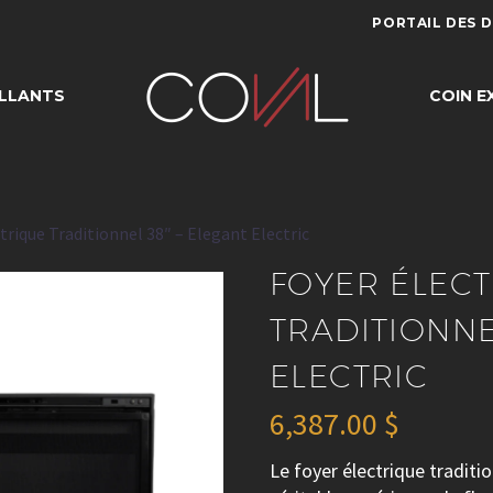
PORTAIL DES 
TRIQUE TRADITI
LLANTS
COIN E
LEGANT ELECTR
trique Traditionnel 38″ – Elegant Electric
FOYER ÉLEC
TRADITIONNE
ELECTRIC
6,387.00
$
Le foyer électrique traditi