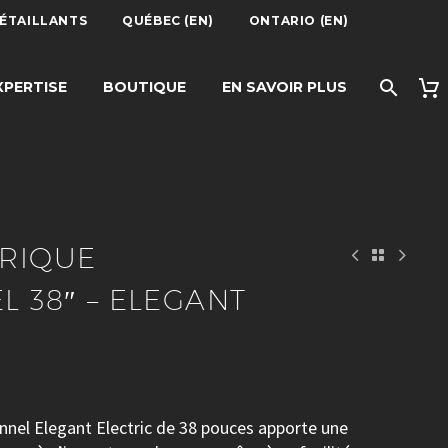
DÉTAILLANTS
QUÉBEC (EN)
ONTARIO (EN)
ONNEL 38″ –
XPERTISE
BOUTIQUE
EN SAVOIR PLUS
IC
TRIQUE
L 38″ – ELEGANT
onnel Elegant Electric de 38 pouces apporte une