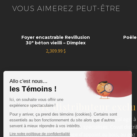
VOUS AIMEREZ PEUT-ÊTRE
Foyer encastrable Revillusion
Poêle
30″ béton vieilli – Dimplex
2,309.99
$
Votre distributeur exclu
Il y a maintenant plus de 40 ans que Coval agit à 
au service des magasins spécialisés. Coval distr
appareils de chauffage d’appoint au bois, au gaz 