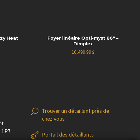
ozy Heat
Foyer linéaire Opti-myst 86″ –
Dimplex
10,499.99
$
Trouver un détaillant près de
U
U
chez vous
et
X 1P7
Portail des détaillants

