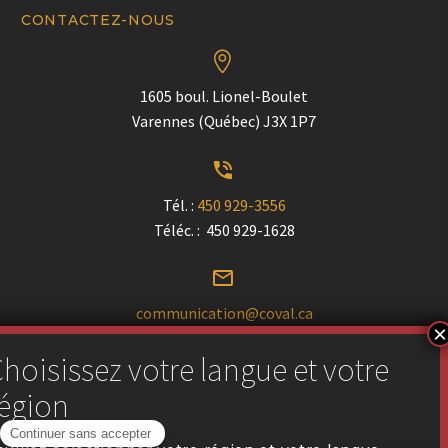
CONTACTEZ-NOUS


1605 boul. Lionel-Boulet
Varennes (Québec) J3X 1P7


Tél. :
450 929-3556
Téléc. : 450 929-1628


communication@coval.ca
U
U
Trouver un détaillant près de chez vous