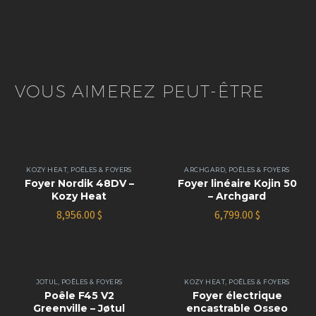
VOUS AIMEREZ PEUT-ÊTRE
KOZY HEAT
,
POÊLES & FOYERS
ARCHGARD
,
POÊLES & FOYERS
Foyer Nordik 48DV –
Foyer linéaire Kojin 50
Kozy Heat
– Archgard
8,956.00
$
6,799.00
$
JOTUL
,
POÊLES & FOYERS
KOZY HEAT
,
POÊLES & FOYERS
Poêle F45 V2
Foyer électrique
Greenville – Jøtul
encastrable Osseo