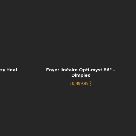
ozy Heat
Foyer linéaire Opti-myst 86″ –
Dimplex
10,499.99
$