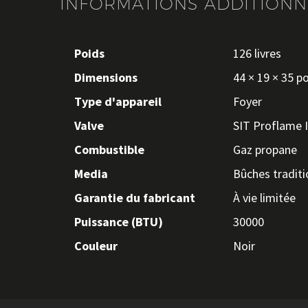
INFORMATIONS ADDITIONN
Poids
126 livres
Dimensions
44 × 19 × 35 p
Type d'appareil
Foyer
Valve
SIT Proflame I
Combustible
Gaz propane
Media
Bûches traditi
Garantie du fabricant
À vie limitée
Puissance (BTU)
30000
Couleur
Noir