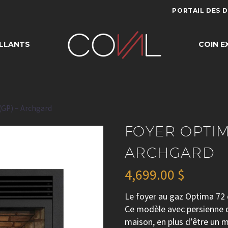
PORTAIL DES 
TIMA 72 (GP) –
LLANTS
COIN E
(GP) – Archgard
FOYER OPTIMA
ARCHGARD
4,699.00
$
Le foyer au gaz Optima 72 
Ce modèle avec persienne d
maison, en plus d’être un