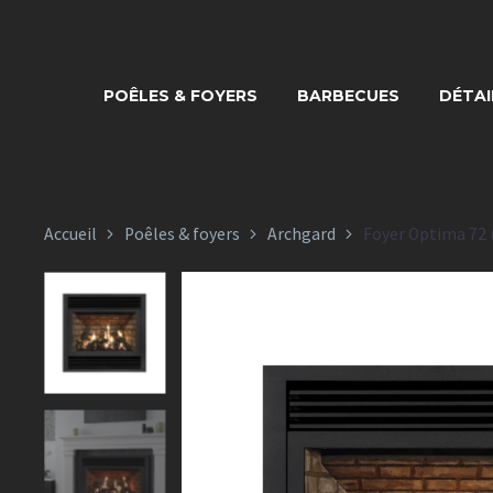
FOYER OP
POÊLES & FOYERS
BARBECUES
DÉTAI
Accueil
Poêles & foyers
Archgard
Foyer Optima 72 