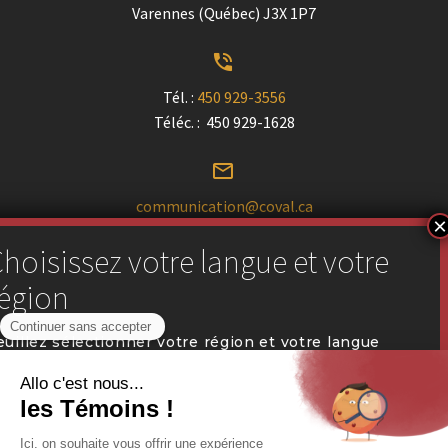
Varennes (Québec) J3X 1P7


Tél. :
450 929-3556
Téléc. : 450 929-1628


communication@coval.ca
U
U
Trouver un détaillant près de chez vous
euillez sélectionner votre région et votre langue
référée pour naviguer sur notre site web.


Portail des détaillants
QUÉBEC (FR)