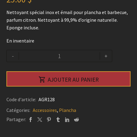
Nettoyant spécial inox et émail pour plancha et barbecue,
parfum citron. Nettoyant à 99,9% d’origine naturelle.
Eponge incluse.
En inventaire
quantité
Alternative:
-
+
de
Nettoyant
émail

AJOUTER AU PANIER
et
inox
300g
Code d'article:
AGR128
-
Catégories:
Accessoires
,
Plancha
Le
Partager:
Marquier