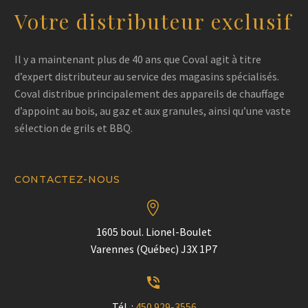
Votre distributeur exclusif
Il y a maintenant plus de 40 ans que Coval agit à titre
d’expert distributeur au service des magasins spécialisés.
Coval distribue principalement des appareils de chauffage
d’appoint au bois, au gaz et aux granules, ainsi qu’une vaste
sélection de grils et BBQ.
CONTACTEZ-NOUS


1605 boul. Lionel-Boulet
Varennes (Québec) J3X 1P7


Tél. :
450 929-3556