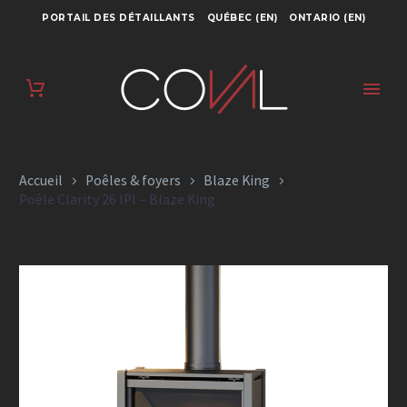
PORTAIL DES DÉTAILLANTS
QUÉBEC (EN)
ONTARIO (EN)
POÊLE CLARITY 26
IPI – BLAZE KING
Accueil
Poêles & foyers
Blaze King
Poêle Clarity 26 IPI – Blaze King