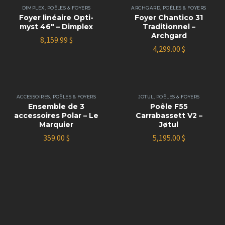
DIMPLEX
,
POÊLES & FOYERS
ARCHGARD
,
POÊLES & FOYERS
Foyer linéaire Opti-
Foyer Chantico 31
myst 46″ – Dimplex
Traditionnel –
Archgard
8,159.99
$
4,299.00
$
ACCESSOIRES
,
POÊLES & FOYERS
JOTUL
,
POÊLES & FOYERS
Ensemble de 3
Poêle F55
accessoires Polar – Le
Carrabassett V2 –
Marquier
Jøtul
359.00
$
5,195.00
$