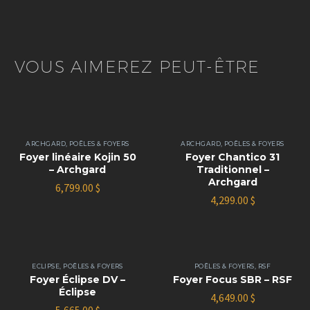
VOUS AIMEREZ PEUT-ÊTRE
ARCHGARD
,
POÊLES & FOYERS
ARCHGARD
,
POÊLES & FOYERS
Foyer linéaire Kojin 50
Foyer Chantico 31
– Archgard
Traditionnel –
Archgard
6,799.00
$
4,299.00
$
ECLIPSE
,
POÊLES & FOYERS
POÊLES & FOYERS
,
RSF
Foyer Éclipse DV –
Foyer Focus SBR – RSF
Éclipse
4,649.00
$