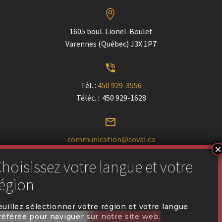


1605 boul. Lionel-Boulet
Varennes (Québec) J3X 1P7


Tél. :
450 929-3556
Téléc. : 450 929-1628


communication@coval.ca
U
U
Trouver un détaillant près de chez vous
euillez sélectionner votre région et votre langue
référée pour naviguer sur notre site web.