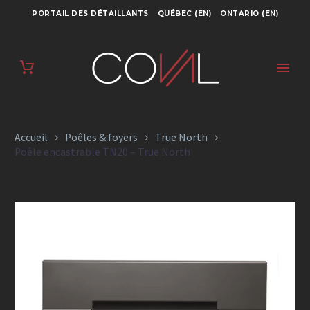
PORTAIL DES DÉTAILLANTS
QUÉBEC (EN)
ONTARIO (EN)
POÊLE
ENCASTRABLE TN20
– TRUE NORTH
Accueil
Poêles & foyers
True North
Poêle encastrable TN20 – True North