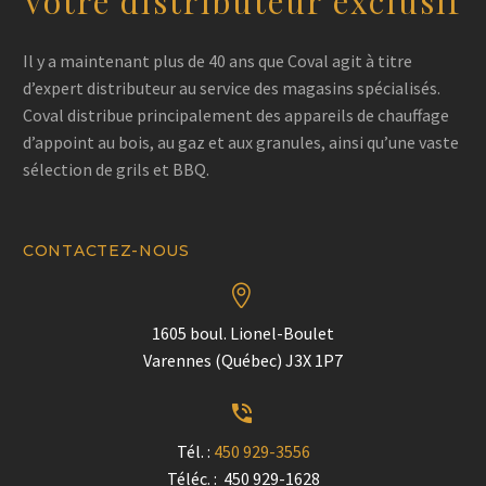
Votre distributeur exclusif
Il y a maintenant plus de 40 ans que Coval agit à titre
d’expert distributeur au service des magasins spécialisés.
Coval distribue principalement des appareils de chauffage
d’appoint au bois, au gaz et aux granules, ainsi qu’une vaste
sélection de grils et BBQ.
CONTACTEZ-NOUS


1605 boul. Lionel-Boulet
Varennes (Québec) J3X 1P7


Tél. :
450 929-3556
Téléc. : 450 929-1628