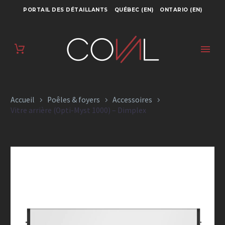
PORTAIL DES DÉTAILLANTS
QUÉBEC (EN)
ONTARIO (EN)
VITRE ARRIÈRE
(OPTI-MYST 1000) –
DIMPLEX
Accueil
Poêles & foyers
Accessoires
Vitre arrière (Opti-Myst 1000) – Dimplex