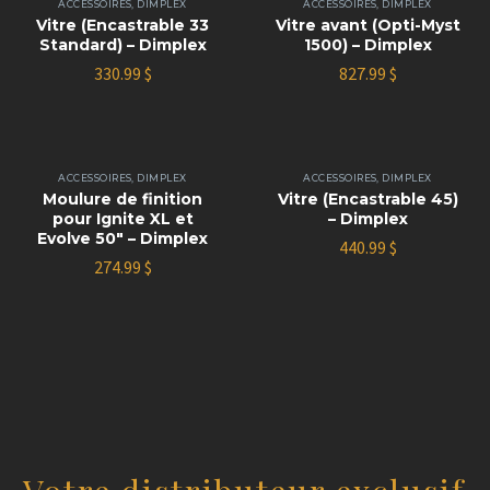
ACCESSOIRES
,
DIMPLEX
ACCESSOIRES
,
DIMPLEX
Vitre (Encastrable 33
Vitre avant (Opti-Myst
Standard) – Dimplex
1500) – Dimplex
330.99
$
827.99
$
ACCESSOIRES
,
DIMPLEX
ACCESSOIRES
,
DIMPLEX
Moulure de finition
Vitre (Encastrable 45)
pour Ignite XL et
– Dimplex
Evolve 50″ – Dimplex
440.99
$
274.99
$