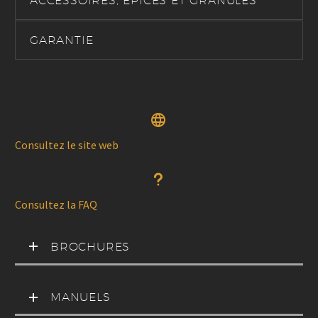
ACCESSOIRES, ÉPICES ET GRANULES
GARANTIE


Consultez le site web
u
u
Consultez la FAQ
BROCHURES
MANUELS