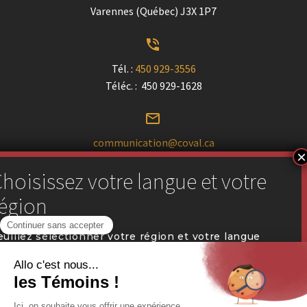
Varennes (Québec) J3X 1P7


Tél. :
450 929-3556
Téléc. : 450 929-1628


communication@coval.ca
U
U
Trouver un détaillant près de chez vous
euillez sélectionner votre région et votre langue
référée pour naviguer sur notre site web.


Portail des détaillants
QUÉBEC (FR)