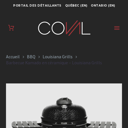
PORTAIL DES DÉTAILLANTS
QUÉBEC (EN)
ONTARIO (EN)
BARBECUE
KAMADO EN
CÉRAMIQUE –
Accueil
BBQ
Louisiana Grills
LOUISIANA GRILLS
Barbecue Kamado en céramique – Louisiana Grills