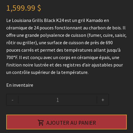
1,599.99
$
Le Louisiana Grills Black K24 est un gril Kamado en
céramique de 24 pouces fonctionnant au charbon de bois. Il
offre une grande polyvalence de cuisson (fumer, cuire, saisir,
rôtir ou griller), une surface de cuisson de près de 690
pouces carrés et permet des températures allant jusqu’à
700°F. Il est conçu avec un corps en céramique épais, une
finition noire lustrée et des registres d’air ajustables pour
un contrôle supérieur de la température.
En inventaire
quantité
Alternative:
-
+
de
Barbecue
Kamado

AJOUTER AU PANIER
en