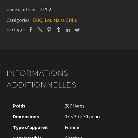
céramique
-
Code d'article:
10702
Louisiana
Catégories:
BBQ
,
Louisiana Grills
Grills
Partager:
INFORMATIONS
ADDITIONNELLES
Poids
287 livres
Dimensions
37 × 30 × 30 pouce
Type d'appareil
Fumoir