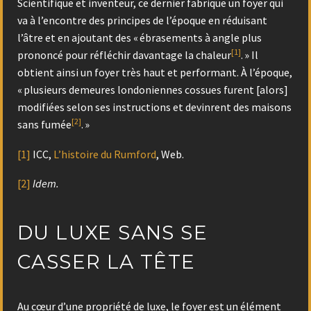
Scientifique et inventeur, ce dernier fabrique un foyer qui
va à l’encontre des principes de l’époque en réduisant
l’âtre et en ajoutant des « ébrasements à angle plus
[1]
prononcé pour réfléchir davantage la chaleur
. » Il
obtient ainsi un foyer très haut et performant. À l’époque,
« plusieurs demeures londoniennes cossues furent [alors]
modifiées selon ses instructions et devinrent des maisons
[2]
sans fumée
. »
[1]
ICC,
L’histoire du Rumford
, Web.
[2]
Idem.
DU LUXE SANS SE
CASSER LA TÊTE
Au cœur d’une propriété de luxe, le foyer est un élément