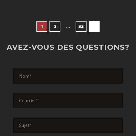
1
2
…
33
AVEZ-VOUS DES QUESTIONS?
Alt