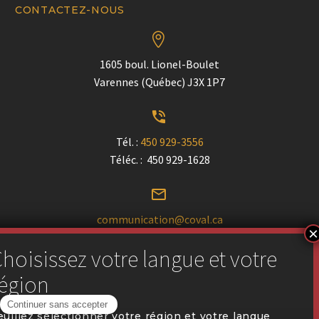
CONTACTEZ-NOUS


1605 boul. Lionel-Boulet
Varennes (Québec) J3X 1P7


Tél. :
450 929-3556
Téléc. : 450 929-1628


communication@coval.ca
U
U
Trouver un détaillant près de chez vous
euillez sélectionner votre région et votre langue