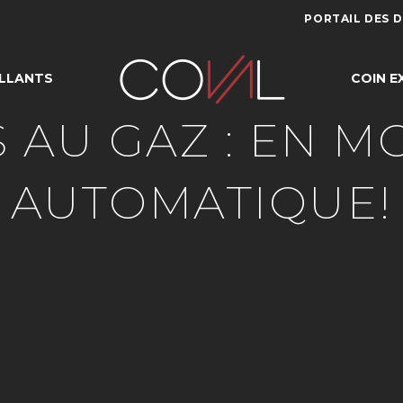
PORTAIL DES 
LLANTS
COIN E
 AU GAZ : EN M
AUTOMATIQUE!