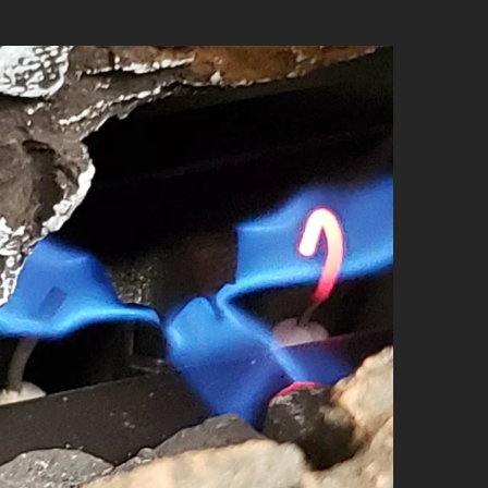
IMAGE 1 :
EXEMPLE D'UN
PILOT ALLUMÉ
Ce pilot a été pris en photo sur un appareil
au gaz Archgard. À partir de 2020, tous les
appareils de ce type devront inclure un
dispositif qui éteindra automatiquement
celui-ci après 7 jours d’inactivité.