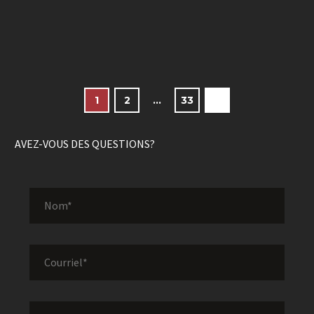
1
2
…
33
AVEZ-VOUS DES QUESTIONS?
Alt