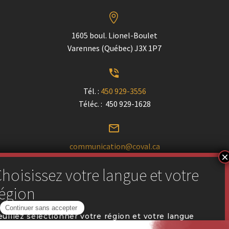


1605 boul. Lionel-Boulet
Varennes (Québec) J3X 1P7


Tél. :
450 929-3556
Téléc. : 450 929-1628


communication@coval.ca
U
U
Trouver un détaillant près de chez vous
euillez sélectionner votre région et votre langue
référée pour naviguer sur notre site web.