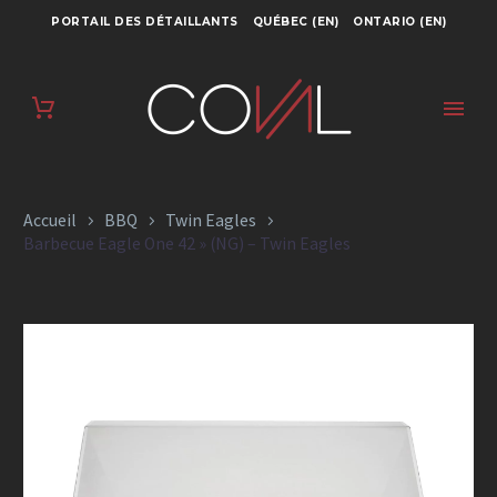
PORTAIL DES DÉTAILLANTS
QUÉBEC (EN)
ONTARIO (EN)
BARBECUE EAGLE
ONE 42 » (NG) –
TWIN EAGLES
Accueil
BBQ
Twin Eagles
Barbecue Eagle One 42 » (NG) – Twin Eagles