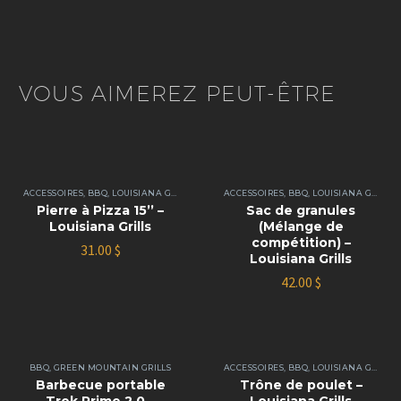
VOUS AIMEREZ PEUT-ÊTRE
ACCESSOIRES
,
BBQ
,
LOUISIANA GRILLS
ACCESSOIRES
,
BBQ
,
LOUISIANA GRILLS
Pierre à Pizza 15’’ –
Sac de granules
Louisiana Grills
(Mélange de
compétition) –
31.00
$
Louisiana Grills
42.00
$
BBQ
,
GREEN MOUNTAIN GRILLS
ACCESSOIRES
,
BBQ
,
LOUISIANA GRILLS
Barbecue portable
Trône de poulet –
Trek Prime 2.0 –
Louisiana Grills