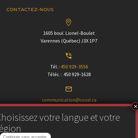
CONTACTEZ-NOUS


1605 boul. Lionel-Boulet
Varennes (Québec) J3X 1P7


Tél. :
450 929-3556
Téléc. : 450 929-1628


communication@coval.ca
U
U
Trouver un détaillant près de chez vous