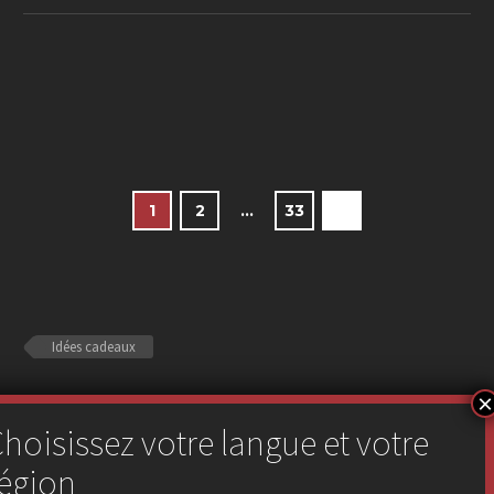
1
2
…
33
Idées cadeaux