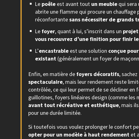
Le
poêle
est avant tout
un meuble
qui sera 
abrite une flamme qui procure un chauffage 
réconfortante
sans nécessiter de grands t
Le
foyer
, quant à lui, s’inscrit dans un
projet
vous recouvrez d’une finition pour finir l
L’
encastrable
est une solution
conçue pour
existant
(généralement un foyer de maçonner
Enfin, en matière de
foyers décoratifs
, sachez
spectaculaire
, mais leur rendement reste limi
contrôlée, ce qui leur permet de se décliner en 
guillotines, foyers linéaires design (comme les
avant tout récréative et esthétique
, mais i
pour une durée limitée.
Si toutefois vous voulez prolonger le confort p
opter pour un modèle à haut rendement
et a