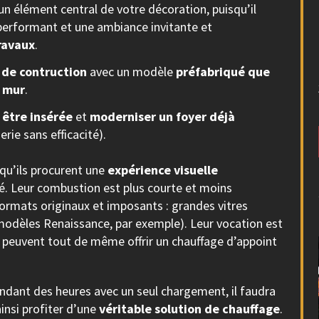
un élément central de votre décoration, puisqu’il
performant et une ambiance invitante et
ravaux
.
 de contruction
avec un modèle
préfabriqué que
e mur
.
 être insérée
et
moderniser un foyer déjà
ie sans efficacité).
 qu’ils procurent une
expérience visuelle
té. Leur combustion est plus courte et moins
formats originaux et imposants : grandes vitres
 modèles Renaissance, par exemple). Leur vocation est
ls peuvent tout de même offrir un chauffage d’appoint
endant des heures avec un seul chargement, il faudra
insi profiter d’une
véritable solution de chauffage
.