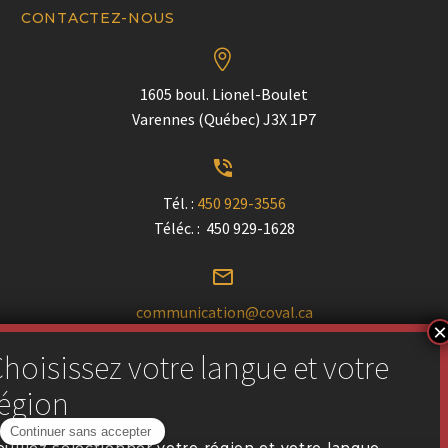
CONTACTEZ-NOUS


1605 boul. Lionel-Boulet
Varennes (Québec) J3X 1P7


Tél. :
450 929-3556
Téléc. : 450 929-1628


communication@coval.ca
U
U
Trouver un détaillant près de chez vous